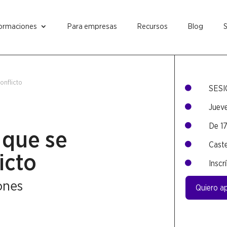
ormaciones
Para empresas
Recursos
Blog
conflicto
SESI

Juev

De 17

s que se
Caste

icto
Inscr

ones
Quiero a