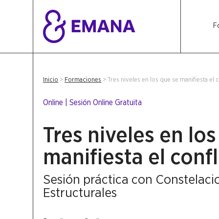
F
Inicio
>
Formaciones
>
Tres niveles en los que se manifiesta el 
Online
|
Sesión Online Gratuita
Tres niveles en lo
manifiesta el confl
Sesión práctica con Constelaci
Estructurales