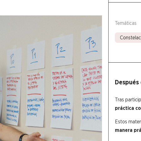
Temáticas
Constelac
Después 
Tras partici
práctica co
Estos materi
manera prá