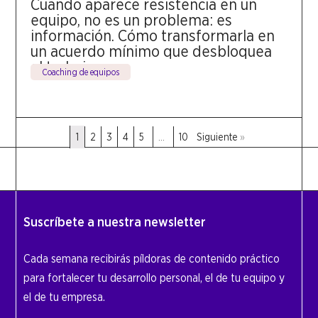
Cuando aparece resistencia en un
equipo, no es un problema: es
información. Cómo transformarla en
un acuerdo mínimo que desbloquea
el trabajo.
Coaching de equipos
1
2
3
4
5
...
10
»
Suscríbete a nuestra newsletter
Cada semana recibirás píldoras de contenido práctico
para fortalecer tu desarrollo personal, el de tu equipo y
el de tu empresa.