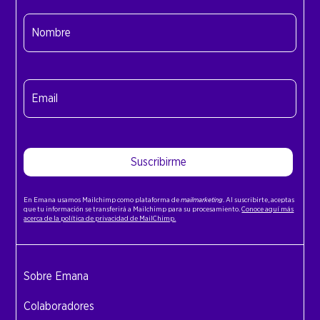
Nombre
(Obligatorio)
Nombre
Email
(Obligatorio)
Suscribirme
En Emana usamos Mailchimp como plataforma de
mailmarketing
. Al suscribirte, aceptas
que tu información se transferirá a Mailchimp para su procesamiento.
Conoce aquí más
acerca de la política de privacidad de MailChimp.
Sobre Emana
Colaboradores