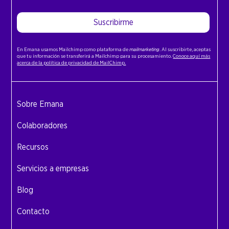
Suscribirme
En Emana usamos Mailchimp como plataforma de
mailmarketing
. Al suscribirte, aceptas
que tu información se transferirá a Mailchimp para su procesamiento.
Conoce aquí más
acerca de la política de privacidad de MailChimp.
Sobre Emana
Colaboradores
Recursos
Servicios a empresas
Blog
Contacto