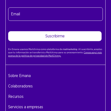
Nombre
Email
(Obligatorio)
Suscribirme
En Emana usamos Mailchimp como plataforma de
mailmarketing
. Al suscribirte, aceptas
que tu información se transferirá a Mailchimp para su procesamiento.
Conoce aquí más
acerca de la política de privacidad de MailChimp.
Sobre Emana
Colaboradores
Recursos
Servicios a empresas