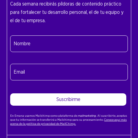
Cada semana recibirás píldoras de contenido práctico
para fortalecer tu desarrollo personal, el de tu equipo y
el de tu empresa.
Nombre
(Obligatorio)
Nombre
Email
(Obligatorio)
Suscribirme
En Emana usamos Mailchimp como plataforma de
mailmarketing
. Al suscribirte, aceptas
que tu información se transferirá a Mailchimp para su procesamiento.
Conoce aquí más
acerca de la política de privacidad de MailChimp.