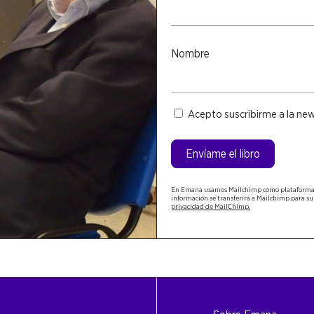
Nombre
Nombre
Newsletter
Acepto suscribirme a la ne
Envíame el libro
En Emana usamos Mailchimp como plataform
información se transferirá a Mailchimp para s
privacidad de MailChimp.