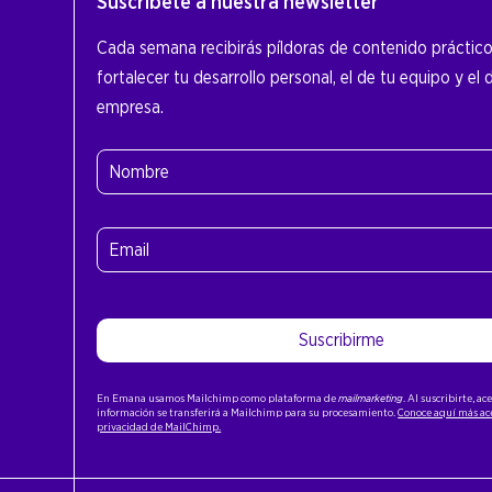
Suscríbete a nuestra newsletter
Cada semana recibirás píldoras de contenido práctic
fortalecer tu desarrollo personal, el de tu equipo y el 
empresa.
Nombre
(Obligatorio)
Nombre
Email
(Obligatorio)
Suscribirme
En Emana usamos Mailchimp como plataforma de
mailmarketing
. Al suscribirte, a
información se transferirá a Mailchimp para su procesamiento.
Conoce aquí más ace
privacidad de MailChimp.