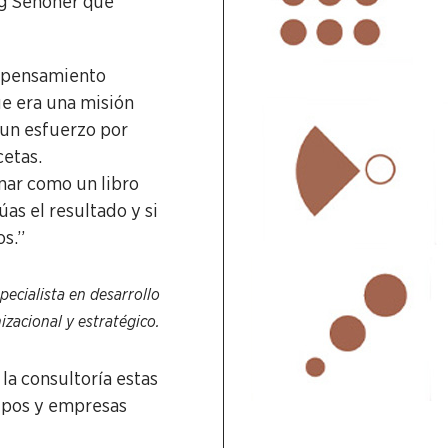
rg Senoner que
l pensamiento
ue era una misión
 un esfuerzo por
cetas.
nar como un libro
úas el resultado y si
os.”
ecialista en desarrollo
izacional y estratégico.
la consultoría estas
uipos y empresas