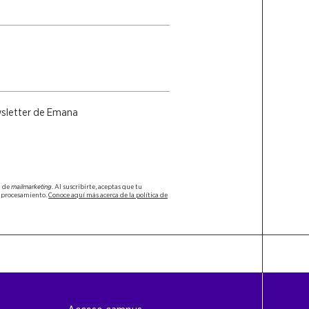
wsletter de Emana
a de
mailmarketing
. Al suscribirte, aceptas que tu
u procesamiento.
Conoce aquí más acerca de la política de