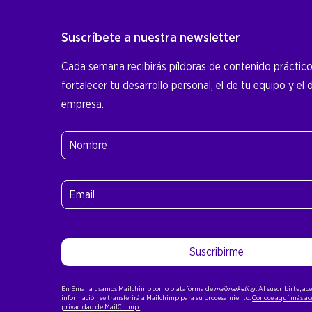
Suscríbete a nuestra newsletter
Cada semana recibirás píldoras de contenido práctic
fortalecer tu desarrollo personal, el de tu equipo y el 
empresa.
Nombre
(Obligatorio)
Nombre
Email
(Obligatorio)
Suscribirme
En Emana usamos Mailchimp como plataforma de
mailmarketing
. Al suscribirte, a
información se transferirá a Mailchimp para su procesamiento.
Conoce aquí más ace
privacidad de MailChimp.