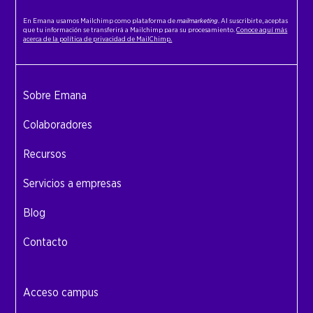
En Emana usamos Mailchimp como plataforma de
mailmarketing
. Al suscribirte, aceptas
que tu información se transferirá a Mailchimp para su procesamiento.
Conoce aquí más
acerca de la política de privacidad de MailChimp.
Sobre Emana
Colaboradores
Recursos
Servicios a empresas
Blog
Contacto
Acceso campus