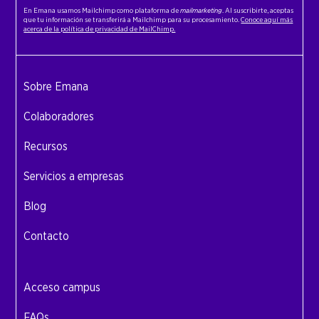
En Emana usamos Mailchimp como plataforma de
mailmarketing
. Al suscribirte, aceptas
que tu información se transferirá a Mailchimp para su procesamiento.
Conoce aquí más
acerca de la política de privacidad de MailChimp.
Sobre Emana
Colaboradores
Recursos
Servicios a empresas
Blog
Contacto
Acceso campus
FAQs