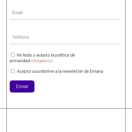
Email
(Obligatorio)
Teléfono
(Obligatorio)
He leído y acepto
la política de
Consentimiento
(Obligatorio)
privacidad
(Obligatorio)
Acepto suscribirme a la newsletter de Emana
Newsletter
Enviar