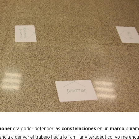
noner
era poder defender las
constelaciones
en un
marco
puram
encia a derivar el trabajo hacia lo familiar y terapéutico, yo me enc