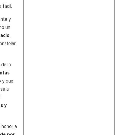
fácil.
ente y
mo un
pacio
.
onstelar
 de lo
untas
o y que
rse a
i
s y
e honor a
 de por