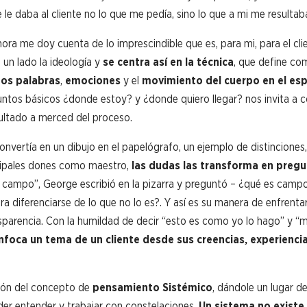
 daba al cliente no lo que me pedía, sino lo que a mi me resultaba 
hora me doy cuenta de lo imprescindible que es, para mi, para el cli
 un lado la ideología y
se centra así en la técnica
, que define co
mos palabras
,
emociones
y el
movimiento del cuerpo en el es
ntos básicos ¿donde estoy? y ¿donde quiero llegar? nos invita a c
sultado a merced del proceso.
vertía en un dibujo en el papelógrafo, un ejemplo de distinciones,
ncipales dones como maestro,
las dudas las transforma en preg
l campo”, George escribió en la pizarra y preguntó – ¿qué es camp
a diferenciarse de lo que no lo es?. Y así es su manera de enfrenta
ansparencia. Con la humildad de decir “esto es como yo lo hago” y “m
nfoca un tema de un cliente desde sus creencias, experiencia
ción del concepto de
pensamiento Sistémico
, dándole un lugar d
der entender y trabajar con constelaciones.
Un sistema no existe