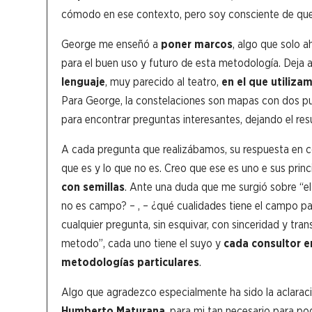
cómodo en ese contexto, pero soy consciente de que le
George me enseñó a
poner marcos
, algo que solo a
para el buen uso y futuro de esta metodología. Deja a
lenguaje
, muy parecido al teatro,
en el que utiliza
Para George, la constelaciones son mapas con dos pu
para encontrar preguntas interesantes, dejando el re
A cada pregunta que realizábamos, su respuesta en con
que es y lo que no es. Creo que ese es uno e sus pri
con semillas
. Ante una duda que me surgió sobre “e
no es campo? – , – ¿qué cualidades tiene el campo par
cualquier pregunta, sin esquivar, con sinceridad y tr
metodo”, cada uno tiene el suyo y
cada consultor e
metodologías particulares
.
Algo que agradezco especialmente ha sido la aclara
Humberto Maturana
, para mi tan necesario para po