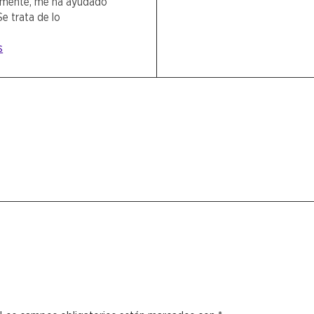
lmente, me ha ayudado
e trata de lo
s