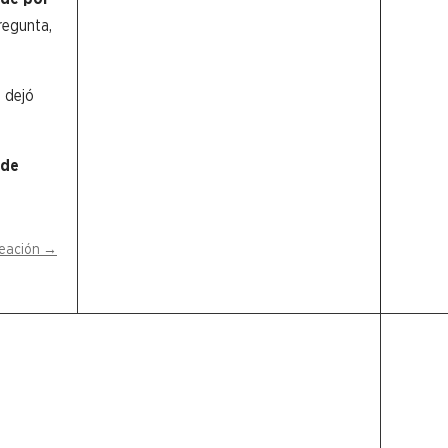
regunta,
 dejó
 de
eación
→