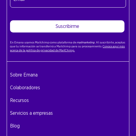
(Obligatorio)
Suscribirme
En Emana usamos Mailchimp como plataforma de
mailmarketing
. Al suscribirte, aceptas
que tu información se transferirá a Mailchimp para su procesamiento.
Conoce aquí más
acerca de la política de privacidad de MailChimp.
Sobre Emana
Colaboradores
Recursos
Servicios a empresas
Blog