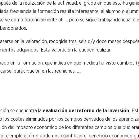
és de la realización de la actividad,
el grado en que ésta ha gen
ada frecuencia la formación resulta interesante, el alumno o alumn
se ve como potencialmente útil… pero se sigue trabajando igual o
abandonados.
asarse en la valoración, recogida tres, seis o/y doce meses despué
ientos adquiridos. Esta valoración la pueden realizar:
ipado en la formación, que indica en qué medida ha visto cambios (
rse, participación en las reuniones, ….
ación se encuentra la
evaluación del retorno de la inversión.
Esto
o los costes eliminados por los cambios derivados de los aprendiza
cación del impacto económico de los diferentes cambios que pudiera
 Por ejemplo
¿cómo podemos cuantificar el beneficio económico qu