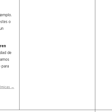
jemplo.
ostes o
 un
oren
idad de
gramos
e para
témicas
→