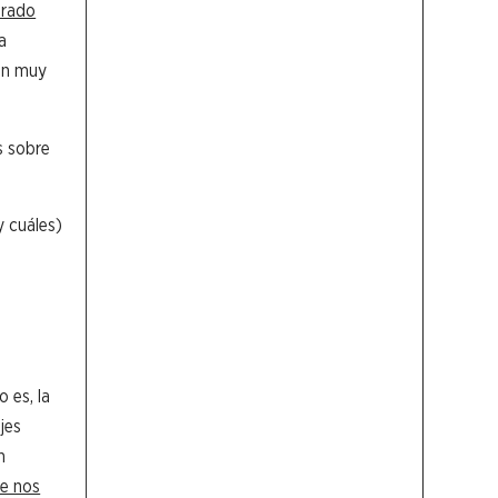
erado
a
 en muy
s sobre
y cuáles)
 es, la
jes
n
e nos