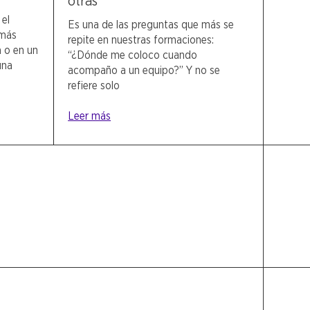
otras
 el
Es una de las preguntas que más se
 más
repite en nuestras formaciones:
a o en un
“¿Dónde me coloco cuando
una
acompaño a un equipo?” Y no se
refiere solo
Leer más