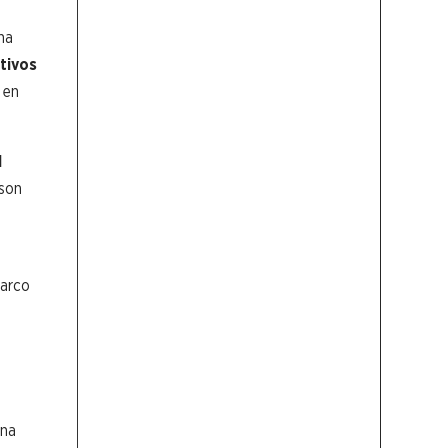
na
tivos
 en
l
 son
marco
una