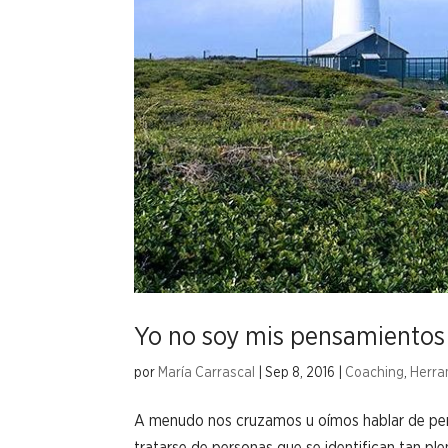
Yo no soy mis pensamientos
por
María Carrascal
|
Sep 8, 2016
|
Coaching
,
Herra
A menudo nos cruzamos u oímos hablar de per
tratarse de personas que se identifican tan p