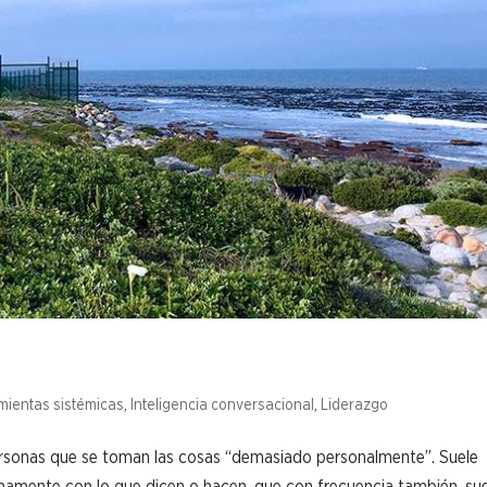
mientas sistémicas
,
Inteligencia conversacional
,
Liderazgo
sonas que se toman las cosas “demasiado personalmente”. Suele
lenamente con lo que dicen o hacen, que con frecuencia también, su