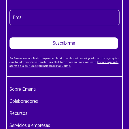
Nombre
Email
(Obligatorio)
Suscribirme
En Emana usamos Mailchimp como plataforma de
mailmarketing
. Al suscribirte, aceptas
que tu información se transferirá a Mailchimp para su procesamiento.
Conoce aquí más
acerca de la política de privacidad de MailChimp.
Sobre Emana
Colaboradores
Recursos
Servicios a empresas