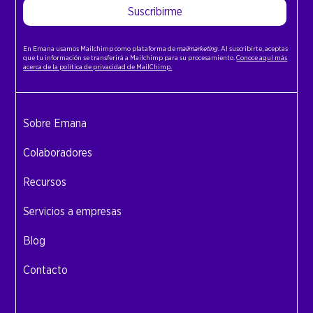
Suscribirme
En Emana usamos Mailchimp como plataforma de
mailmarketing
. Al suscribirte, aceptas
que tu información se transferirá a Mailchimp para su procesamiento.
Conoce aquí más
acerca de la política de privacidad de MailChimp.
Sobre Emana
Colaboradores
Recursos
Servicios a empresas
Blog
Contacto