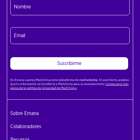
(Obligatorio)
Nombre
Email
(Obligatorio)
Suscribirme
En Emana usamos Mailchimp como plataforma de
mailmarketing
. Al suscribirte, aceptas
que tu información se transferirá a Mailchimp para su procesamiento.
Conoce aquí más
acerca de la política de privacidad de MailChimp.
Sobre Emana
Colaboradores
Recursos