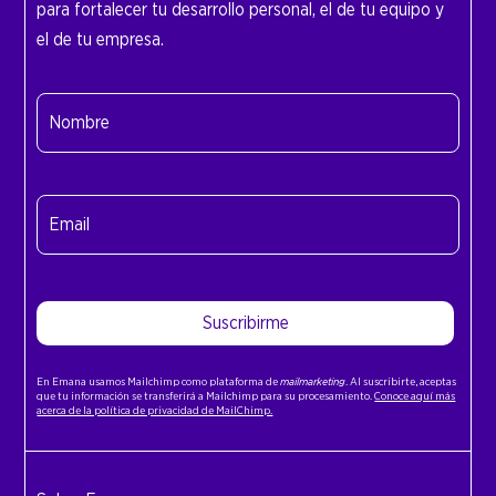
para fortalecer tu desarrollo personal, el de tu equipo y
el de tu empresa.
Nombre
(Obligatorio)
Nombre
Email
(Obligatorio)
Suscribirme
En Emana usamos Mailchimp como plataforma de
mailmarketing
. Al suscribirte, aceptas
que tu información se transferirá a Mailchimp para su procesamiento.
Conoce aquí más
acerca de la política de privacidad de MailChimp.