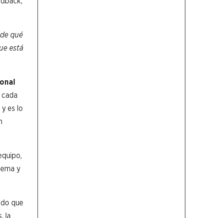
edback,
¿de qué
ue está
ional
e cada
y es lo
n
equipo,
tema y
ndo que
, la