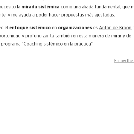
necesito la
mirada sistémica
como una aliada fundamental, que m
rente, y me ayuda a poder hacer propuestas más ajustadas.
re el
enfoque sistémico
en
organizaciones
es
Anton de Kroon
,
oportunidad y profundizar tú también en esta manera de mirar y de
el programa “Coaching sistémico en la práctica“
Follow the