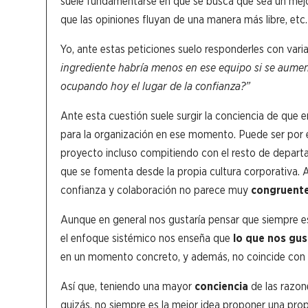
suele fundamentarse en que se busca que sea un mejo
que las opiniones fluyan de una manera más libre, et
Yo, ante estas peticiones suelo responderles con varia
ingrediente habría menos en ese equipo si se aument
ocupando hoy el lugar de la confianza?”
Ante esta cuestión suele surgir la conciencia de que e
para la organización en ese momento. Puede ser por 
proyecto incluso compitiendo con el resto de departam
que se fomenta desde la propia cultura corporativa. A
confianza y colaboración no parece muy
congruent
Aunque en general nos gustaría pensar que siempre es
el enfoque sistémico nos enseña que
lo que nos gus
en un momento concreto, y además, no coincide con
Así que, teniendo una mayor
conciencia
de las razon
quizás, no siempre es la mejor idea proponer una pro