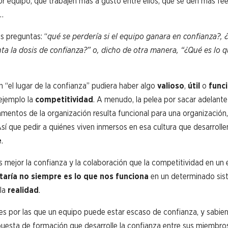
r equipo, que trabajen más a gusto entre ellos, que se den más fe
c…
s preguntas: “
qué se perdería si el equipo ganara en confianza?, 
a la dosis de confianza?” o, dicho de otra manera, “¿
Qué es lo q
n “el lugar de la confianza” pudiera haber algo
valioso
,
útil
o
func
ejemplo la
competitividad
. A menudo, la pelea por sacar adelant
entos de la organización resulta funcional para una organización, 
sí que pedir a quiénes viven inmersos en esa cultura que desarrolle
e
.
 mejor la confianza y la colaboración que la competitividad en un 
taría no siempre es lo que nos funciona
en un determinado sis
 la
realidad
.
es por las que un equipo puede estar escaso de confianza, y sabie
puesta de formación que desarrolle la confianza entre sus miembros