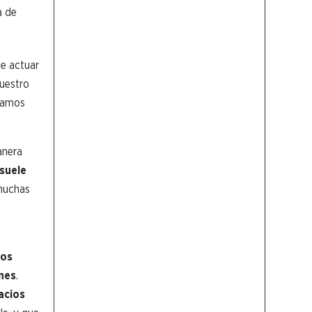
a de
de actuar
nuestro
icamos
anera
suele
 muchas
los
nes
.
acios