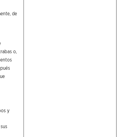
mente, de
e
trabas o,
mentos
spués
que
pos y
 sus