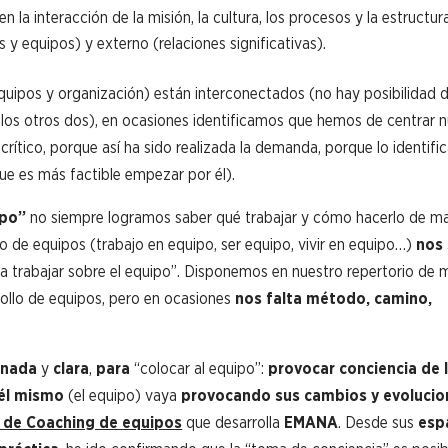
 la interacción de la misión, la cultura, los procesos y la estructur
y equipos) y externo (relaciones significativas).
uipos y organización) están interconectados (no hay posibilidad 
los otros dos), en ocasiones identificamos que hemos de centrar 
tico, porque así ha sido realizada la demanda, porque lo identif
 es más factible empezar por él).
ipo”
no siempre logramos saber qué trabajar y cómo hacerlo de m
 de equipos (trabajo en equipo, ser equipo, vivir en equipo…)
nos 
a trabajar sobre el equipo”. Disponemos en nuestro repertorio de
rollo de equipos, pero en ocasiones
nos falta método, camino,
enada
y
clara
,
para
“colocar al equipo”:
provocar conciencia de 
 él mismo
(el equipo) vaya
provocando sus cambios y evolucio
de Coaching de equipos
que desarrolla
EMANA
. Desde sus
esp