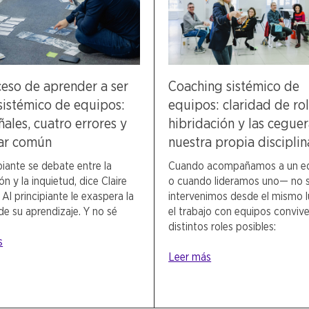
ceso de aprender a ser
Coaching sistémico de
sistémico de equipos:
equipos: claridad de rol
ñales, cuatro errores y
hibridación y las cegue
ar común
nuestra propia disciplin
ipiante se debate entre la
Cuando acompañamos a un e
ón y la inquietud, dice Claire
o cuando lideramos uno— no 
 Al principiante le exaspera la
intervenimos desde el mismo l
 de su aprendizaje. Y no sé
el trabajo con equipos conviv
distintos roles posibles:
s
Leer más