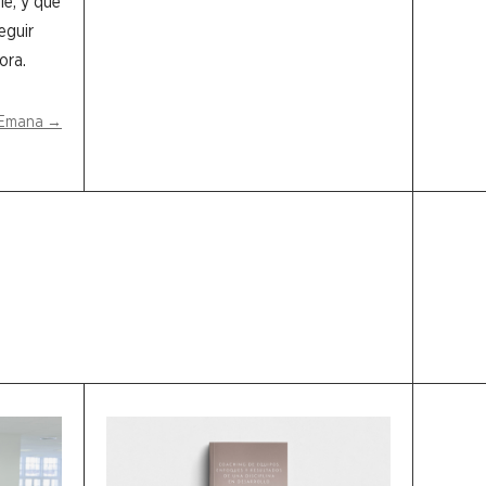
le, y que
eguir
ora.
e Emana
→