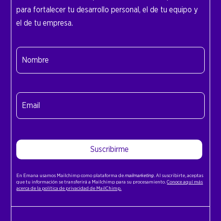
para fortalecer tu desarrollo personal, el de tu equipo y
el de tu empresa.
Nombre
(Obligatorio)
Nombre
Email
(Obligatorio)
Suscribirme
En Emana usamos Mailchimp como plataforma de
mailmarketing
. Al suscribirte, aceptas
que tu información se transferirá a Mailchimp para su procesamiento.
Conoce aquí más
acerca de la política de privacidad de MailChimp.